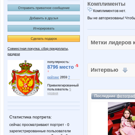
Комплименты
Отправить приватное сообщение
Комплиментов нет.
Вы не авторизованы! Чтоб
Добавить в друзья
Игнорировать
Сделать подарок
Метки лидеров
Совместная покупка: сбор предоплаты,
раздачи
популярность:
-5
8796 место
Интервью
↓
рейтинг
2859
?
Привилегированный
пользователь
5
уровня
Последние
фотогра
Статистика портрета:
сейчас просматривают портрет - 0
зарегистрированные пользователи