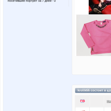
посетившие портрет за 7 дней - 0
krolik66 состоит в
кл
Но