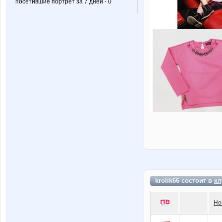
посетившие портрет за 7 дней - 0
krolik66 состоит в
кл
Но