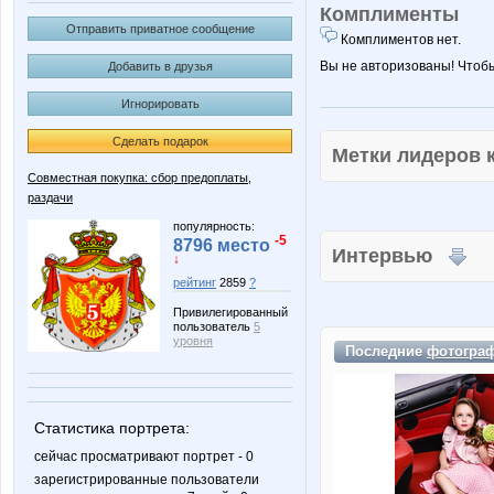
Комплименты
Отправить приватное сообщение
Комплиментов нет.
Вы не авторизованы! Чтоб
Добавить в друзья
Игнорировать
Сделать подарок
Метки лидеров
Совместная покупка: сбор предоплаты,
раздачи
популярность:
-5
8796 место
Интервью
↓
рейтинг
2859
?
Привилегированный
пользователь
5
уровня
Последние
фотогра
Статистика портрета:
сейчас просматривают портрет - 0
зарегистрированные пользователи